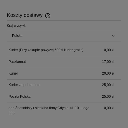
Koszty dostawy
Cena nie zawiera ewentualnych kosztów płatności
Kraj wysyłki:
Kurier
(Przy zakupie powyżej 500zł kurier gratis)
0,00 zł
Paczkomat
17,00 zł
Kurier
20,00 zł
Kurier za pobraniem
25,00 zł
Poczta Polska
25,00 zł
odbiór osobisty
( siedziba firmy Gdynia, ul. 10 lutego
0,00 zł
33 )