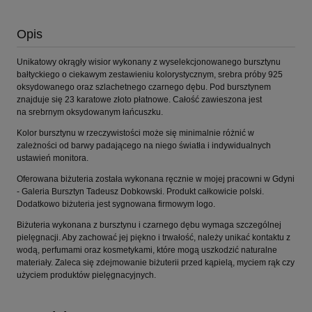
Opis
Unikatowy okrągły wisior wykonany z wyselekcjonowanego bursztynu
bałtyckiego o ciekawym zestawieniu kolorystycznym, srebra próby 925
oksydowanego oraz szlachetnego czarnego dębu. Pod bursztynem
znajduje się 23 karatowe złoto płatnowe. Całość zawieszona jest
na srebrnym oksydowanym łańcuszku.
Kolor bursztynu w rzeczywistości może się minimalnie różnić w
zależności od barwy padającego na niego światła i indywidualnych
ustawień monitora.
Oferowana biżuteria została wykonana ręcznie w mojej pracowni w Gdyni
- Galeria Bursztyn Tadeusz Dobkowski. Produkt całkowicie polski.
Dodatkowo biżuteria jest sygnowana firmowym logo.
Biżuteria wykonana z bursztynu i czarnego dębu wymaga szczególnej
pielęgnacji. Aby zachować jej piękno i trwałość, należy unikać kontaktu z
wodą, perfumami oraz kosmetykami, które mogą uszkodzić naturalne
materiały. Zaleca się zdejmowanie biżuterii przed kąpielą, myciem rąk czy
użyciem produktów pielęgnacyjnych.