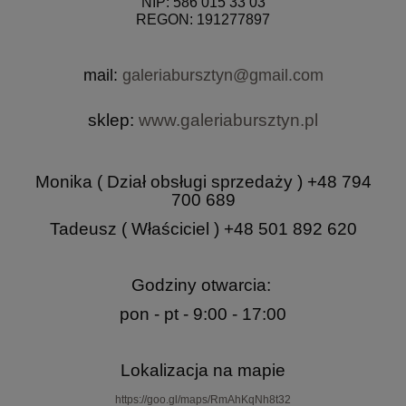
NIP: 586 015 33 03
REGON: 191277897
mail:
galeriabursztyn@gmail.com
sklep:
www.galeriabursztyn.pl
Monika ( Dział obsługi sprzedaży ) +48 794
700 689
Tadeusz ( Właściciel ) +48 501 892 620
Godziny otwarcia:
pon - pt - 9:00 - 17:00
Lokalizacja na mapie
https://goo.gl/maps/RmAhKqNh8t32