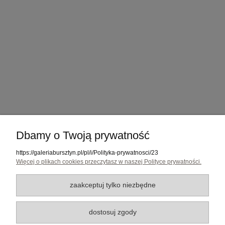
Dbamy o Twoją prywatność
Pomoc
https://galeriabursztyn.pl/pl/i/Polityka-prywatnosci/23
Media
Więcej o plikach cookies przeczytasz w naszej Polityce prywatności.
Moje konto
zaakceptuj tylko niezbędne
Płatności i dostawa
dostosuj zgody