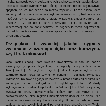
musisz zainwestować w posiadanie tych zachwycających i zapierających
dech w piersiach sygnetów. Nie bój się oceniania, nie bój się dziwnych
spojrzeń, bo ich nie będzie, to można zapewnić. Każda osoba, która
zobaczy tak dobrze i wspaniale wykonane akcesorium, będzie chciała
mieć coś równie wspaniałego u siebie w kolekcji. Zaletą produktu jest
również to, że pasuje do każdej stylizacji, tej na co dzień jak i
wieczorowej. Nie daj sobie wmówić, że sygnety to męski odpowiednik
damskich pierścionków, po prostu spraw sobie bardzo kreatywny i
oryginalny prezent!
Przepiękne i wysokiej jakości sygnety
wykonane z czarnego dębu oraz bursztynu,
czyli brak minusów!
Jeżeli jesteś osobą, która uwielbia inwestować w coś, co będzie
towarzyszyło jej przez długie lata, to te sygnety muszą znaleźć się w
Twojej kolekcji! Przepiękne i wysokiej jakości sygnety wykonane z
czarnego dębu oraz bursztynu to synonim i definicja świetnego
wykonania. Na pewno będą towarzyszyły Ci przez bardzo długi okres, nie
zobaczysz na nich odprysków lub wyblakłego koloru. Produkty
wykonywane są bardzo skrupulatnie, a o świetnej jakości świadczą oceny
wystawiane przez użytkowników, którzy już zdecydowani się
zainwestować w jakże piękny i majestatyczny dodatek na dłonie! Nie
dawaj sobie czasu na wątpliwości czy zbyt długie rozmyślania. Jeżeli
czujesz, ze taki wyrób jubilerski po prostu musi znaleźć się w Twojej