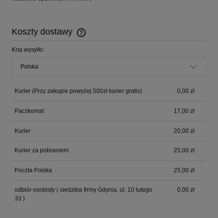
Koszty dostawy
Cena nie zawiera ewentualnych kosztów płatności
Kraj wysyłki:
Kurier
(Przy zakupie powyżej 500zł kurier gratis)
0,00 zł
Paczkomat
17,00 zł
Kurier
20,00 zł
Kurier za pobraniem
25,00 zł
Poczta Polska
25,00 zł
odbiór osobisty
( siedziba firmy Gdynia, ul. 10 lutego
0,00 zł
33 )