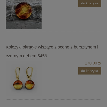
do koszyka
Kolczyki okrągłe wiszące złocone z bursztynem i
czarnym dębem 5456
270,00 zł
do koszyka