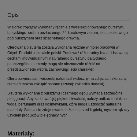
Opis
Wisiorek trójkątny wykonany ręcznie z wyselekcjonowanego bursztynu
bałtyckiego, srebra pozłacanego 24-karatowym złotem, złota płatkowego
pod bursztynem oraz szlachetnego drewna.
Oferowana biżuteria została wykonana ręcznie w mojej pracowni w
Gdyni. Produkt całkowicie polski. Ponieważ różnorodny kształt i barwa są
cechami indywidualnymi naturalnego bursztynu bałtyckiego,
poszczególne elementy mogą się nieznacznie różnić od
przedstawionego wzoru, zachowując jego charakter.
Oferta zawiera sam wisiorek, natomiast widoczny na zdjęciach skórzany
rzemień można zakupić osobno (szukaj: zakładka dodatki).
Biżuteria wykonana z bursztynu i czarnego dębu wymaga szczególnej
pielęgnacji. Aby zachować jej piękno i trwałość, należy unikać kontaktu z
wodą, perfumami oraz kosmetykami, które mogą uszkodzić naturalne
materiały. Zaleca się zdejmowanie biżuterii przed kąpielą, myciem rąk czy
użyciem produktów pielęgnacyjnych.
Materiały: