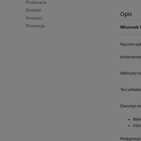
Pozłacana
Dodatki
Opis
Nowości
Promocje
Wisiorek 
Ręcznie wyk
pozłacanego
Widoczny na
Ten unikato
Dlaczego w
Wyko
Użyc
Pielęgnacja