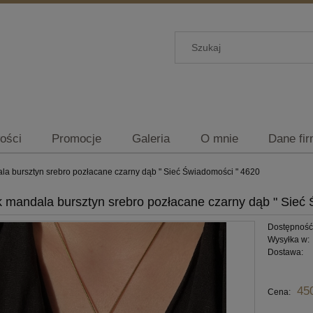
ości
Promocje
Galeria
O mnie
Dane fi
la bursztyn srebro pozłacane czarny dąb " Sieć Świadomości " 4620
k mandala bursztyn srebro pozłacane czarny dąb " Sieć
Dostępność
Wysyłka w:
Dostawa:
Cena nie zawiera ewentu
45
Cena:
płatności