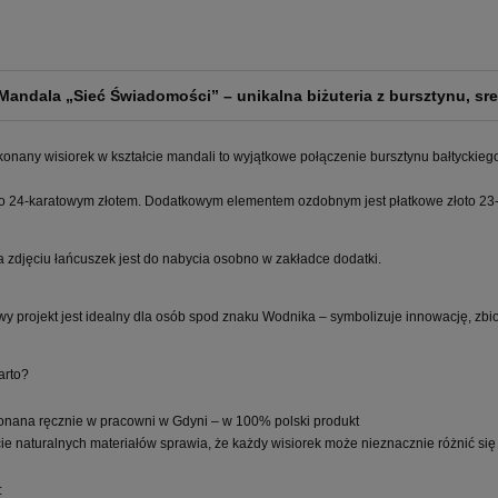
Mandala „Sieć Świadomości” – unikalna biżuteria z bursztynu, sr
onany wisiorek w kształcie mandali to wyjątkowe połączenie bursztynu bałtyckiego
 24-karatowym złotem. Dodatkowym elementem ozdobnym jest płatkowe złoto 23-
 zdjęciu łańcuszek jest do nabycia osobno w zakładce dodatki.
wy projekt jest idealny dla osób spod znaku Wodnika – symbolizuje innowację, zb
arto?
nana ręcznie w pracowni w Gdyni – w 100% polski produkt
ie naturalnych materiałów sprawia, że każdy wisiorek może nieznacznie różnić si
: