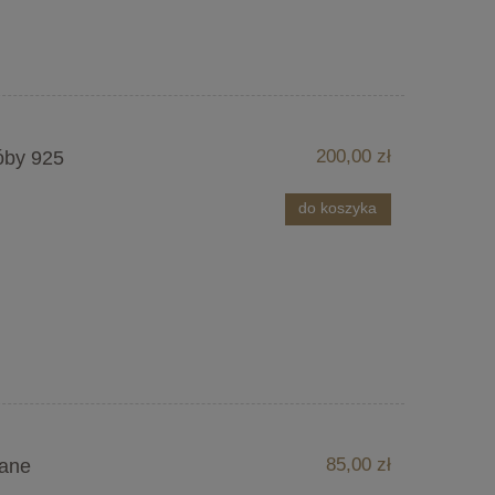
200,00 zł
óby 925
do koszyka
85,00 zł
cane