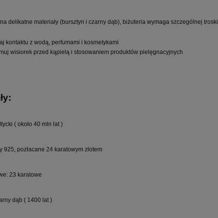
a delikatne materiały (bursztyn i czarny dąb), biżuteria wymaga szczególnej troski
aj kontaktu z wodą, perfumami i kosmetykami
muj wisiorek przed kąpielą i stosowaniem produktów pielęgnacyjnych
ły:
tycki ( około 40 mln lat )
y 925, pozłacane 24 karatowym złotem
owe: 23 karatowe
rny dąb ( 1400 lat )