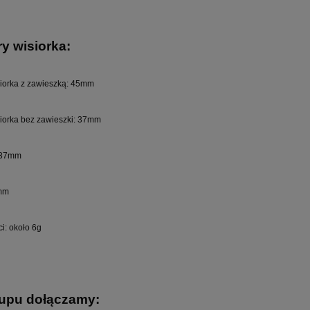
y wisiorka:
iorka z zawieszką: 45mm
iorka bez zawieszki: 37mm
 37mm
mm
i: około 6g
upu dołączamy: