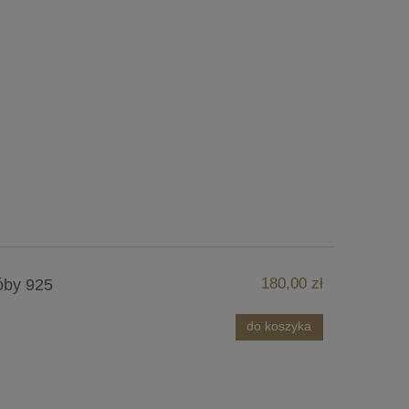
180,00 zł
óby 925
do koszyka