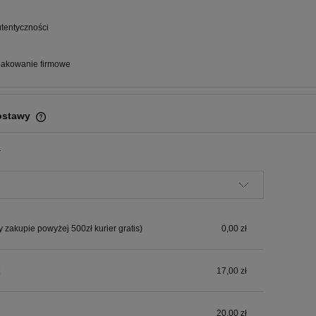
utentyczności
akowanie firmowe
ostawy
Cena nie zawiera ewentualnych kosztów
:
płatności
y zakupie powyżej 500zł kurier gratis)
0,00 zł
17,00 zł
20,00 zł