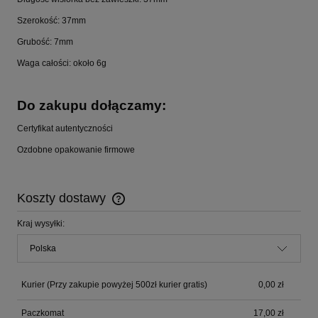
Szerokość: 37mm
Grubość: 7mm
Waga całości: około 6g
Do zakupu dołączamy:
Certyfikat autentyczności
Ozdobne opakowanie firmowe
Koszty dostawy
Cena nie zawiera ewentualnych kosztów płatności
Kraj wysyłki:
Kurier
(Przy zakupie powyżej 500zł kurier gratis)
0,00 zł
Paczkomat
17,00 zł