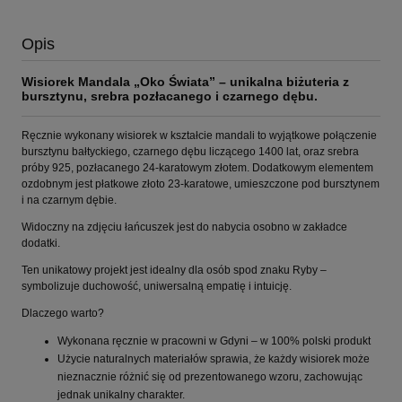
Opis
Wisiorek Mandala „Oko Świata” – unikalna biżuteria z
bursztynu, srebra pozłacanego i czarnego dębu.
Ręcznie wykonany wisiorek w kształcie mandali to wyjątkowe połączenie
bursztynu bałtyckiego, czarnego dębu liczącego 1400 lat, oraz srebra
próby 925, pozłacanego 24-karatowym złotem. Dodatkowym elementem
ozdobnym jest płatkowe złoto 23-karatowe, umieszczone pod bursztynem
i na czarnym dębie.
Widoczny na zdjęciu łańcuszek jest do nabycia osobno w zakładce
dodatki.
Ten unikatowy projekt jest idealny dla osób spod znaku Ryby –
symbolizuje duchowość, uniwersalną empatię i intuicję.
Dlaczego warto?
Wykonana ręcznie w pracowni w Gdyni – w 100% polski produkt
Użycie naturalnych materiałów sprawia, że każdy wisiorek może
nieznacznie różnić się od prezentowanego wzoru, zachowując
jednak unikalny charakter.