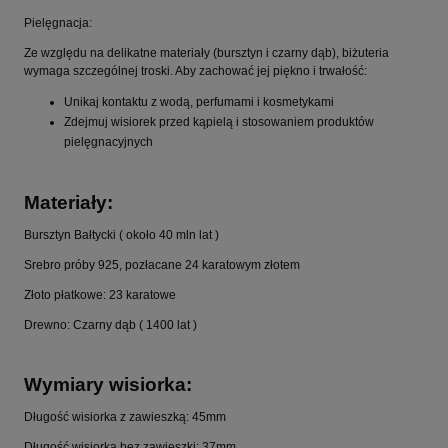
Pielęgnacja:
Ze względu na delikatne materiały (bursztyn i czarny dąb), biżuteria
wymaga szczególnej troski. Aby zachować jej piękno i trwałość:
Unikaj kontaktu z wodą, perfumami i kosmetykami
Zdejmuj wisiorek przed kąpielą i stosowaniem produktów
pielęgnacyjnych
Materiały:
Bursztyn Bałtycki ( około 40 mln lat )
Srebro próby 925, pozłacane 24 karatowym złotem
Złoto płatkowe: 23 karatowe
Drewno: Czarny dąb ( 1400 lat )
Wymiary wisiorka:
Długość wisiorka z zawieszką: 45mm
Długość wisiorka bez zawieszki: 37mm