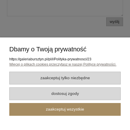
wyślij
Dbamy o Twoją prywatność
Pomoc
https://galeriabursztyn.pl/pl/i/Polityka-prywatnosci/23
Media
Więcej o plikach cookies przeczytasz w naszej Polityce prywatności.
Moje konto
zaakceptuj tylko niezbędne
Płatności i dostawa
dostosuj zgody
O nas
zaakceptuj wszystkie
Galeria Bursztyn Tadeusz Dobkowski | ul. 10-go Lutego 33, 81-364 Gdynia | Tel. 794700689 |
Email:
galeriabursztyn@gmail.com
| NIP: 586 015 33 03 REGON: 191277897