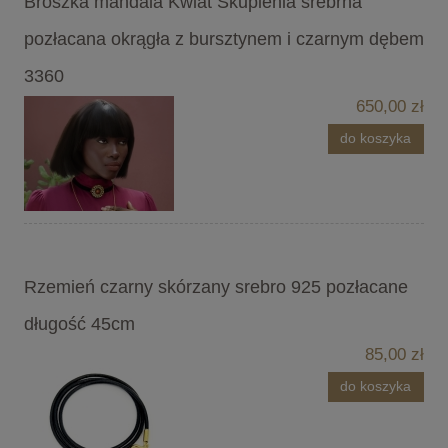
Broszka mandala Kwiat Skupienia srebrna
pozłacana okrągła z bursztynem i czarnym dębem
3360
650,00 zł
do koszyka
Rzemień czarny skórzany srebro 925 pozłacane
długość 45cm
85,00 zł
do koszyka