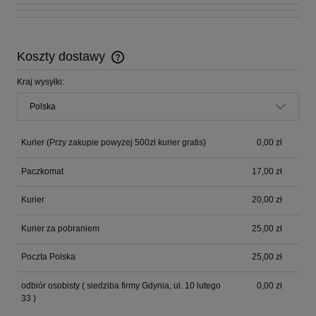
Koszty dostawy
Cena nie zawiera ewentualnych kosztów płatności
Kraj wysyłki:
Kurier
(Przy zakupie powyżej 500zł kurier gratis)
0,00 zł
Paczkomat
17,00 zł
Kurier
20,00 zł
Kurier za pobraniem
25,00 zł
Poczta Polska
25,00 zł
odbiór osobisty
( siedziba firmy Gdynia, ul. 10 lutego
0,00 zł
33 )