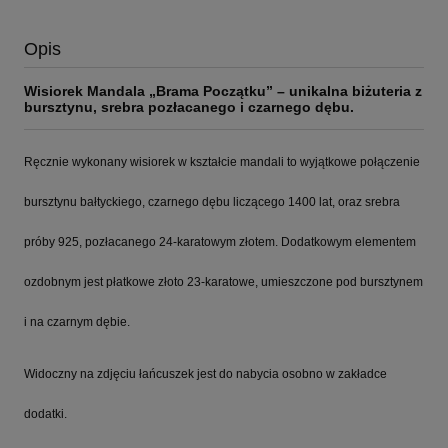
Opis
Wisiorek Mandala „Brama Początku” – unikalna biżuteria z
bursztynu, srebra pozłacanego i czarnego dębu.
Ręcznie wykonany wisiorek w kształcie mandali to wyjątkowe połączenie
bursztynu bałtyckiego, czarnego dębu liczącego 1400 lat, oraz srebra
próby 925, pozłacanego 24-karatowym złotem. Dodatkowym elementem
ozdobnym jest płatkowe złoto 23-karatowe, umieszczone pod bursztynem
i na czarnym dębie.
Widoczny na zdjęciu łańcuszek jest do nabycia osobno w zakładce
dodatki.