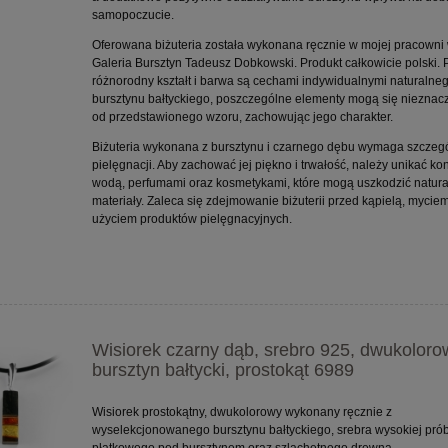
samopoczucie.
Oferowana biżuteria została wykonana ręcznie w mojej pracowni 
Galeria Bursztyn Tadeusz Dobkowski. Produkt całkowicie polski.
różnorodny kształt i barwa są cechami indywidualnymi naturalne
bursztynu bałtyckiego, poszczególne elementy mogą się nieznacz
od przedstawionego wzoru, zachowując jego charakter.
Biżuteria wykonana z bursztynu i czarnego dębu wymaga szczeg
pielęgnacji. Aby zachować jej piękno i trwałość, należy unikać kon
wodą, perfumami oraz kosmetykami, które mogą uszkodzić natur
materiały. Zaleca się zdejmowanie biżuterii przed kąpielą, myciem
użyciem produktów pielęgnacyjnych.
Wisiorek czarny dąb, srebro 925, dwukoloro
bursztyn bałtycki, prostokąt 6989
Wisiorek prostokątny, dwukolorowy wykonany ręcznie z
wyselekcjonowanego bursztynu bałtyckiego, srebra wysokiej próby
płatkowego pod bursztynem oraz szlachetnego drewna.