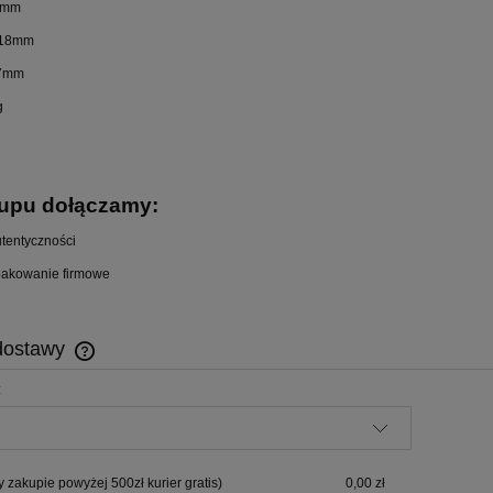
6mm
 18mm
 7mm
g
upu dołączamy:
utentyczności
akowanie firmowe
dostawy
:
Cena nie zawiera ewentualnych kosztów
płatności
y zakupie powyżej 500zł kurier gratis)
0,00 zł