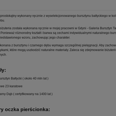
 prostokątny wykonany ręcznie z wyselekcjonowanego bursztynu bałtyckiego w kol
ębu.
iżuteria została wykonana ręcznie w mojej pracowni w Gdyni - Galeria Bursztyn T
 Ponieważ różnorodny kształt i barwa są cechami indywidualnymi naturalnego bur
rzedstawionego wzoru, zachowując jego charakter.
ykonana z bursztynu i czarnego dębu wymaga szczególnej pielęgnacji. Aby zachować
ykami, które mogą uszkodzić naturalne materiały. Zaleca się zdejmowanie biżuteri
nych.
ły:
rsztyn Bałtycki ( około 40 mln lat )
kowe 23 karatowe
rny Dąb ( certyfikowany na 1400 lat )
y oczka pierścionka: