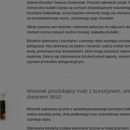
Galeria Bursztyn Tadeusz Dobkowski. Produkt całkowicie polski.
różnorodny kształt i barwa są cechami indywidualnymi naturalne
bursztynu bałtyckiego, poszczególne elementy mogą się nieznacz
od przedstawionego wzoru, zachowując jego charakter.
Oferta zawiera sam wisiorek, natomiast widoczny na zdjęciach sk
rzemień można zakupić osobno (szukaj: zakładka dodatki).
Biżuteria wykonana z bursztynu i czarnego dębu wymaga szczeg
pielęgnacji. Aby zachować jej piękno i trwałość, należy unikać kon
wodą, perfumami oraz kosmetykami, które mogą uszkodzić natur
materiały. Zaleca się zdejmowanie biżuterii przed kąpielą, myciem
użyciem produktów pielęgnacyjnych.
Wisiorek prostokątny mały z bursztynem, sr
drewnem 9910
Wisiorek wykonany ręcznie z wyselekcjonowanego bursztynu bałt
srebra wysokiej próby, złota płatkowego oraz szlachetnego drewn
czarnego dębu.
Oferowana biżuteria została wykonana ręcznie w mojej pracowni 