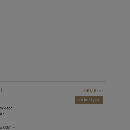
i
440,00 zł
do koszyka
yckiego,
a -
w Gdyni -