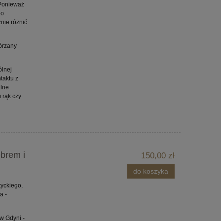
 Ponieważ
go
nie różnić
órzany
ólnej
taktu z
alne
 rąk czy
ebrem i
150,00 zł
do koszyka
yckiego,
a -
w Gdyni -