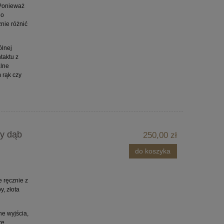
 Ponieważ
go
nie różnić
ólnej
taktu z
alne
 rąk czy
ny dąb
250,00 zł
do koszyka
e ręcznie z
, złota
ne wyjścia,
re