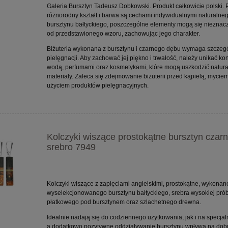
Galeria Bursztyn Tadeusz Dobkowski. Produkt całkowicie polski.
różnorodny kształt i barwa są cechami indywidualnymi naturalne
bursztynu bałtyckiego, poszczególne elementy mogą się nieznacz
od przedstawionego wzoru, zachowując jego charakter.
Biżuteria wykonana z bursztynu i czarnego dębu wymaga szczeg
pielęgnacji. Aby zachować jej piękno i trwałość, należy unikać kon
wodą, perfumami oraz kosmetykami, które mogą uszkodzić natur
materiały. Zaleca się zdejmowanie biżuterii przed kąpielą, myciem
użyciem produktów pielęgnacyjnych.
Kolczyki wiszące prostokątne bursztyn czar
srebro 7949
Kolczyki wiszące z zapięciami angielskimi, prostokątne, wykonan
wyselekcjonowanego bursztynu bałtyckiego, srebra wysokiej próby
płatkowego pod bursztynem oraz szlachetnego drewna.
Idealnie nadają się do codziennego użytkowania, jak i na specjal
a dodatkowo pozytywne oddziaływanie bursztynu wpływa na dob