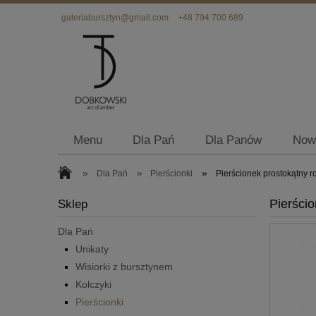
galeriabursztyn@gmail.com
+48 794 700 689
Menu
Dla Pań
Dla Panów
Now
»
»
»
Dla Pań
Pierścionki
Pierścionek prostokątny r
Pierści
Sklep
Dla Pań
Unikaty
Wisiorki z bursztynem
Kolczyki
Pierścionki