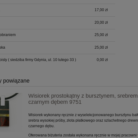
17,00 zł
20,00 zł
pobraniem
25,00 zł
ska
25,00 zł
bisty
( siedziba firmy Gdynia, ul. 10 lutego 33 )
0,00 zł
y powiązane
Wisiorek prostokątny z bursztynem, srebrem 
czarnym dębem 9751
Wisiorek wykonany ręcznie z wyselekcjonowanego bursztynu bałt
srebra wysokiej próby, złota płatkowego oraz szlachetnego drewn
czarnego dębu.
Oferowana biżuteria została wykonana ręcznie w mojej pracowni 