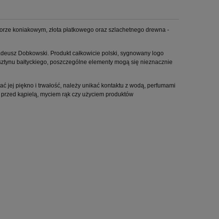
orze koniakowym, złota płatkowego oraz szlachetnego drewna -
adeusz Dobkowski. Produkt całkowicie polski, sygnowany logo
sztynu bałtyckiego, poszczególne elementy mogą się nieznacznie
 jej piękno i trwałość, należy unikać kontaktu z wodą, perfumami
i przed kąpielą, myciem rąk czy użyciem produktów