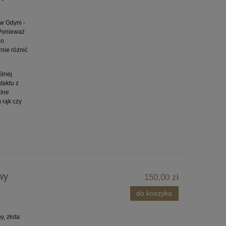
w Gdyni -
 Ponieważ
go
nie różnić
ólnej
taktu z
alne
 rąk czy
wy
150,00 zł
do koszyka
, złota