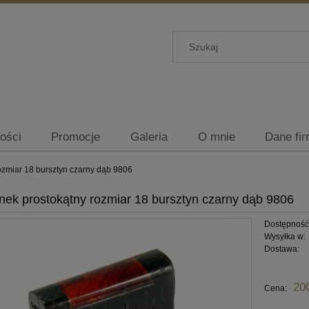
ości
Promocje
Galeria
O mnie
Dane fi
ozmiar 18 bursztyn czarny dąb 9806
onek prostokątny rozmiar 18 bursztyn czarny dąb 9806
Dostępność
Wysyłka w:
Dostawa:
Cena nie zawiera ewentu
20
Cena:
płatności