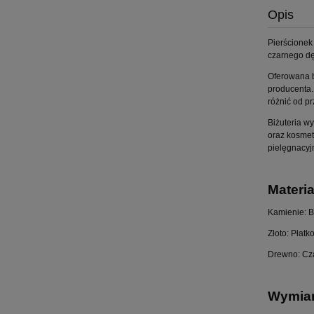
Opis
Pierścionek
czarnego d
Oferowana b
producenta.
różnić od p
Biżuteria w
oraz kosmet
pielęgnacyj
Materia
Kamienie: Bu
Złoto: Płat
Drewno: Cza
Wymiar