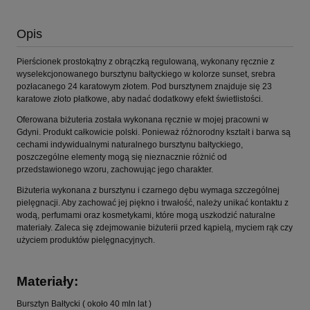
Opis
Pierścionek prostokątny z obrączką regulowaną, wykonany ręcznie z
wyselekcjonowanego bursztynu bałtyckiego w kolorze sunset, srebra
pozłacanego 24 karatowym złotem. Pod bursztynem znajduje się 23
karatowe złoto płatkowe, aby nadać dodatkowy efekt świetlistości.
Oferowana biżuteria została wykonana ręcznie w mojej pracowni w
Gdyni. Produkt całkowicie polski. Ponieważ różnorodny kształt i barwa są
cechami indywidualnymi naturalnego bursztynu bałtyckiego,
poszczególne elementy mogą się nieznacznie różnić od
przedstawionego wzoru, zachowując jego charakter.
Biżuteria wykonana z bursztynu i czarnego dębu wymaga szczególnej
pielęgnacji. Aby zachować jej piękno i trwałość, należy unikać kontaktu z
wodą, perfumami oraz kosmetykami, które mogą uszkodzić naturalne
materiały. Zaleca się zdejmowanie biżuterii przed kąpielą, myciem rąk czy
użyciem produktów pielęgnacyjnych.
Materiały:
Bursztyn Bałtycki ( około 40 mln lat )