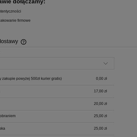
awie dołączamy:
utentyczności
akowanie firmowe
dostawy
:
Cena nie zawiera ewentualnych kosztów
płatności
y zakupie powyżej 500zł kurier gratis)
0,00 zł
17,00 zł
20,00 zł
pobraniem
25,00 zł
ska
25,00 zł