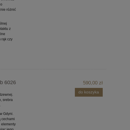
go
nie różnić
ólnej
taktu z
alne
 rąk czy
ąb 6026
590,00 zł
do koszyka
dzewnej.
, srebra
.
w Gdyni.
są cechami
e elementy
jąc jego