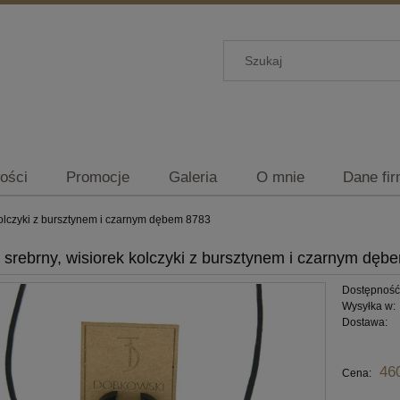
ości
Promocje
Galeria
O mnie
Dane fi
kolczyki z bursztynem i czarnym dębem 8783
 srebrny, wisiorek kolczyki z bursztynem i czarnym dęb
Dostępność
Wysyłka w:
Dostawa:
Cena nie zawiera ewentu
46
Cena:
płatności