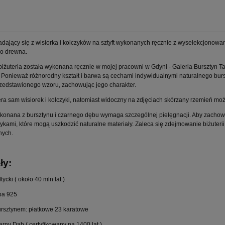
adający się z wisiorka i kolczyków na sztyft wykonanych ręcznie z wyselekcjonowa
go drewna.
iżuteria została wykonana ręcznie w mojej pracowni w Gdyni - Galeria Bursztyn T
 Ponieważ różnorodny kształt i barwa są cechami indywidualnymi naturalnego bur
rzedstawionego wzoru, zachowując jego charakter.
era sam wisiorek i kolczyki, natomiast widoczny na zdjęciach skórzany rzemień moż
ykonana z bursztynu i czarnego dębu wymaga szczególnej pielęgnacji. Aby zachować
ykami, które mogą uszkodzić naturalne materiały. Zaleca się zdejmowanie biżuteri
nych.
ły:
tycki ( około 40 mln lat )
ba 925
ursztynem: płatkowe 23 karatowe
rny Dąb ( certyfikowany na 1400 lat )