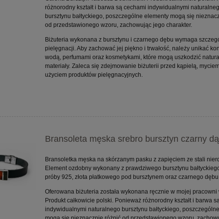
różnorodny kształt i barwa są cechami indywidualnymi naturalne
bursztynu bałtyckiego, poszczególne elementy mogą się nieznacz
od przedstawionego wzoru, zachowując jego charakter.
Biżuteria wykonana z bursztynu i czarnego dębu wymaga szczeg
pielęgnacji. Aby zachować jej piękno i trwałość, należy unikać kon
wodą, perfumami oraz kosmetykami, które mogą uszkodzić natur
materiały. Zaleca się zdejmowanie biżuterii przed kąpielą, myciem
użyciem produktów pielęgnacyjnych.
Bransoleta męska srebro bursztyn czarny d
Bransoletka męska na skórzanym pasku z zapięciem ze stali nier
Element ozdobny wykonany z prawdziwego bursztynu bałtyckiego
próby 925, złota płatkowego pod bursztynem oraz czarnego dębu
Oferowana biżuteria została wykonana ręcznie w mojej pracowni 
Produkt całkowicie polski. Ponieważ różnorodny kształt i barwa 
indywidualnymi naturalnego bursztynu bałtyckiego, poszczególn
mogą się nieznacznie różnić od przedstawionego wzoru, zachowu