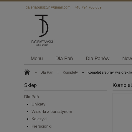
galeriabursztyn@gmail.com
+48 794 700 689
Menu
Dla Pań
Dla Panów
Now
»
»
»
Dla Pań
Komplety
Komplet srebrny, wisiorek 
Komplet
Sklep
Dla Pań
Unikaty
Wisiorki z bursztynem
Kolczyki
Pierścionki