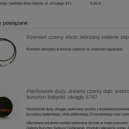
bisty
( siedziba firmy Gdynia, ul. 10 lutego 33 )
0,00 zł
y powiązane
Rzemień czarny 45cm skórzany srebrne zap
Rzemień skórzany w kolorze czarnym ze srebrnym zapięciem.
Pierścionek duży, drewno czarny dąb, srebr
bursztyn bałtycki, okrągły 6797
Pierścionek duży, okrągły, wykonany ręcznie z wyselekcjonowan
bursztynu bałtyckiego, złota płatkowego 23 karatowego oraz cza
Oferowana biżuteria została wykonana ręcznie w mojej pracowni 
Galeria Bursztyn Tadeusz Dobkowski. Produkt całkowicie polski.