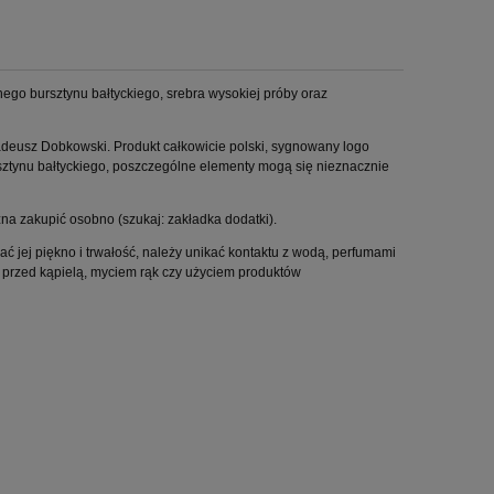
nego bursztynu bałtyckiego, srebra wysokiej próby oraz
adeusz Dobkowski. Produkt całkowicie polski, sygnowany logo
sztynu bałtyckiego, poszczególne elementy mogą się nieznacznie
na zakupić osobno (szukaj: zakładka dodatki).
 jej piękno i trwałość, należy unikać kontaktu z wodą, perfumami
i przed kąpielą, myciem rąk czy użyciem produktów