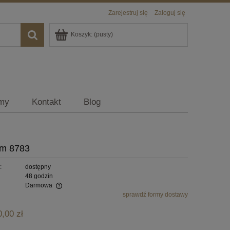
Zarejestruj się
Zaloguj się
Koszyk:
(pusty)
rmy
Kontakt
Blog
em 8783
:
dostępny
48 godzin
Darmowa
sprawdź formy dostawy
alnych kosztów
0,00 zł