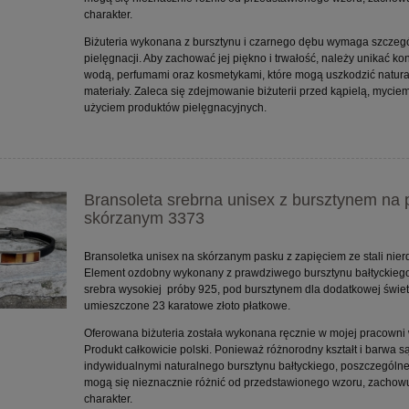
charakter.
Biżuteria wykonana z bursztynu i czarnego dębu wymaga szczeg
pielęgnacji. Aby zachować jej piękno i trwałość, należy unikać kon
wodą, perfumami oraz kosmetykami, które mogą uszkodzić natur
materiały. Zaleca się zdejmowanie biżuterii przed kąpielą, myciem
użyciem produktów pielęgnacyjnych.
Bransoleta srebrna unisex z bursztynem na
skórzanym 3373
Bransoletka unisex na skórzanym pasku z zapięciem ze stali nier
Element ozdobny wykonany z prawdziwego bursztynu bałtyckiego
srebra wysokiej próby 925, pod bursztynem dla dodatkowej świetli
umieszczone 23 karatowe złoto płatkowe.
Oferowana biżuteria została wykonana ręcznie w mojej pracowni 
Produkt całkowicie polski. Ponieważ różnorodny kształt i barwa 
indywidualnymi naturalnego bursztynu bałtyckiego, poszczególn
mogą się nieznacznie różnić od przedstawionego wzoru, zachowu
charakter.