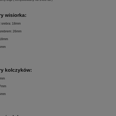
y wisiorka:
z srebra: 18mm
 srebrem: 26mm
 18mm
 6mm
y kolczyków:
5mm
 7mm
 6mm