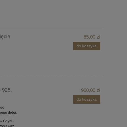
ięcie
85,00 zł
do koszyka
o 925,
960,00 zł
do koszyka
ego
rnego dębu.
w Gdyni -
 Ponieważ