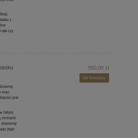
ólnej
taktu z
alne
 rąk czy
 pasku
550,00 zł
do koszyka
dzewnej.
 oraz
stości jest
w Gdyni.
są cechami
e elementy
jąc jego