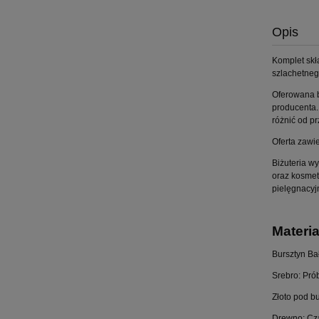
Opis
Komplet skł
szlachetne
Oferowana b
producenta.
różnić od p
Oferta zawi
Biżuteria w
oraz kosmet
pielęgnacyj
Materia
Bursztyn Bał
Srebro: Pró
Złoto pod b
Drewno: Cza