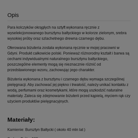
Opis
Para kolczyków okrągłych na sztyft wykonana ręcznie z
wyselekcjonowanego bursztynu bałtyckiego w kolorze zielonym, srebra
wysokiej próby oraz szlachetnego drewna czarnego dębu.
Oferowana biżuteria została wykonana ręcznie w mojej pracowni w
Gdyni. Produkt całkowicie polski. Ponieważ różnorodny kształt i barwa są
cechami indywidualnymi naturalnego bursztynu bałtyckiego,
poszczególne elementy mogą się nieznacznie różnić od
przedstawionego wzoru, zachowując jego charakter.
Biżuteria wykonana z bursztynu i czarnego dębu wymaga szczególnej
pielęgnacji. Aby zachować jej piękno i trwałość, należy unikać kontaktu z
wodą, perfumami oraz kosmetykami, które mogą uszkodzić naturalne
materiały. Zaleca się zdejmowanie biżuterii przed kąpielą, myciem rąk czy
użyciem produktów pielęgnacyjnych.
Materiały:
Kamienie: Bursztyn Bałtycki ( około 40 mln lat )