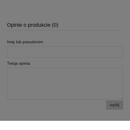
Opinie o produkcie (0)
Imię lub pseudonim:
Twoja opinia:
wyślij