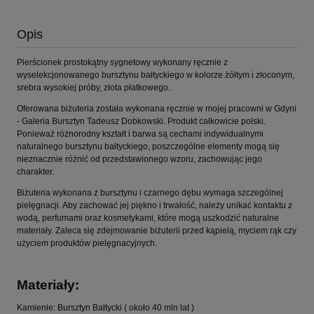
Opis
Pierścionek prostokątny sygnetowy wykonany ręcznie z
wyselekcjonowanego bursztynu bałtyckiego w kolorze żółtym i złoconym,
srebra wysokiej próby, złota płatkowego.
Oferowana biżuteria została wykonana ręcznie w mojej pracowni w Gdyni
- Galeria Bursztyn Tadeusz Dobkowski. Produkt całkowicie polski.
Ponieważ różnorodny kształt i barwa są cechami indywidualnymi
naturalnego bursztynu bałtyckiego, poszczególne elementy mogą się
nieznacznie różnić od przedstawionego wzoru, zachowując jego
charakter.
Biżuteria wykonana z bursztynu i czarnego dębu wymaga szczególnej
pielęgnacji. Aby zachować jej piękno i trwałość, należy unikać kontaktu z
wodą, perfumami oraz kosmetykami, które mogą uszkodzić naturalne
materiały. Zaleca się zdejmowanie biżuterii przed kąpielą, myciem rąk czy
użyciem produktów pielęgnacyjnych.
Materiały:
Kamienie: Bursztyn Bałtycki ( około 40 mln lat )