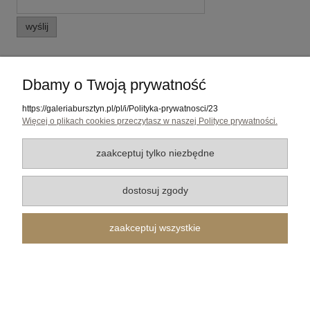
wyślij
Pomoc
Dbamy o Twoją prywatność
https://galeriabursztyn.pl/pl/i/Polityka-prywatnosci/23
Media
Więcej o plikach cookies przeczytasz w naszej Polityce prywatności.
Moje konto
zaakceptuj tylko niezbędne
Płatności i dostawa
dostosuj zgody
O nas
zaakceptuj wszystkie
Galeria Bursztyn Tadeusz Dobkowski | ul. 10-go Lutego 33, 81-364 Gdynia | Tel. 794700689 |
Email:
galeriabursztyn@gmail.com
| NIP: 586 015 33 03 REGON: 191277897
pokaż pełną wersję strony
Sklep internetowy Shoper.pl