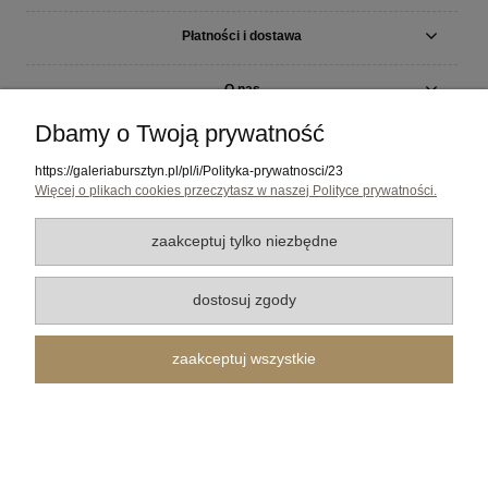
Płatności i dostawa
O nas
Dbamy o Twoją prywatność
Galeria Bursztyn Tadeusz Dobkowski | ul. 10-go Lutego 33, 81-364 Gdynia | Tel. 794700689 |
Email:
galeriabursztyn@gmail.com
| NIP: 586 015 33 03 REGON: 191277897
https://galeriabursztyn.pl/pl/i/Polityka-prywatnosci/23
pokaż pełną wersję strony
Więcej o plikach cookies przeczytasz w naszej Polityce prywatności.
Sklep internetowy Shoper.pl
zaakceptuj tylko niezbędne
dostosuj zgody
zaakceptuj wszystkie