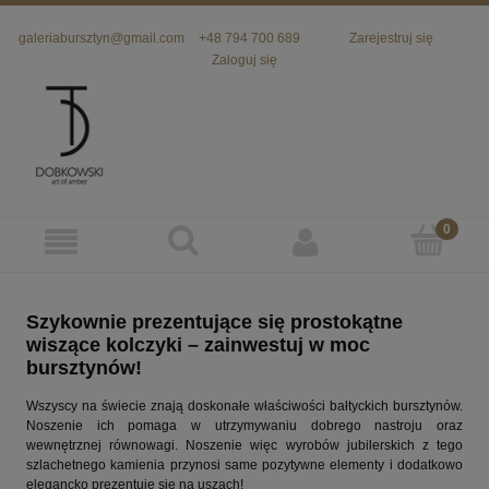
galeriabursztyn@gmail.com
+48 794 700 689
Zarejestruj się
Zaloguj się
Szykownie prezentujące się prostokątne
wiszące kolczyki – zainwestuj w moc
bursztynów!
Wszyscy na świecie znają doskonałe właściwości bałtyckich bursztynów.
Noszenie ich pomaga w utrzymywaniu dobrego nastroju oraz
wewnętrznej równowagi. Noszenie więc wyrobów jubilerskich z tego
szlachetnego kamienia przynosi same pozytywne elementy i dodatkowo
elegancko prezentuje się na uszach!