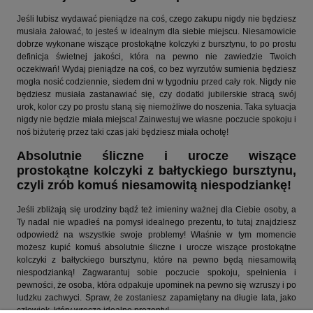
Jeśli lubisz wydawać pieniądze na coś, czego zakupu nigdy nie będziesz
musiała żałować, to jesteś w idealnym dla siebie miejscu. Niesamowicie
dobrze wykonane wiszące prostokątne kolczyki z bursztynu, to po prostu
definicja świetnej jakości, która na pewno nie zawiedzie Twoich
oczekiwań! Wydaj pieniądze na coś, co bez wyrzutów sumienia będziesz
mogła nosić codziennie, siedem dni w tygodniu przed cały rok. Nigdy nie
będziesz musiała zastanawiać się, czy dodatki jubilerskie stracą swój
urok, kolor czy po prostu staną się niemożliwe do noszenia. Taka sytuacja
nigdy nie będzie miała miejsca! Zainwestuj we własne poczucie spokoju i
noś biżuterię przez taki czas jaki będziesz miała ochotę!
Absolutnie śliczne i urocze wiszące
prostokątne kolczyki z bałtyckiego bursztynu,
czyli zrób komuś niesamowitą niespodziankę!
Jeśli zbliżają się urodziny bądź też imieniny ważnej dla Ciebie osoby, a
Ty nadal nie wpadłeś na pomysł idealnego prezentu, to tutaj znajdziesz
odpowiedź na wszystkie swoje problemy! Właśnie w tym momencie
możesz kupić komuś absolutnie śliczne i urocze wiszące prostokątne
kolczyki z bałtyckiego bursztynu, które na pewno będą niesamowitą
niespodzianką! Zagwarantuj sobie poczucie spokoju, spełnienia i
pewności, że osoba, która odpakuje upominek na pewno się wzruszy i po
ludzku zachwyci. Spraw, że zostaniesz zapamiętany na długie lata, jako
człowiek, który wręcza idealne prezenty!