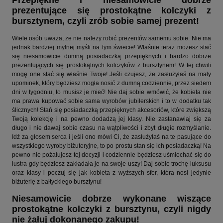
prezentujące się prostokątne kolczyki z
bursztynem, czyli zrób sobie samej prezent!
Wiele osób uważa, że nie należy robić prezentów samemu sobie. Nie ma
jednak bardziej mylnej myśli na tym świecie! Właśnie teraz możesz stać
się niesamowicie dumną posiadaczką przepięknych i bardzo dobrze
prezentujących się prostokątnych kolczyków z bursztynem! W tej chwili
mogę one stać się właśnie Twoje! Jeśli czujesz, że zasłużyłaś na mały
upominek, który będziesz mogła nosić z dumną codziennie, przez siedem
dni w tygodniu, to musisz je mieć! Nie daj sobie wmówić, że kobieta nie
ma prawa kupować sobie sama wyrobów jubilerskich i to w dodatku tak
ślicznych! Stań się posiadaczką przepięknych akcesoriów, które zwiększą
Twoją kolekcję i na pewno dodadzą jej klasy. Nie zastanawiaj się za
długo i nie dawaj sobie czasu na wątpliwości i zbyt długie rozmyślanie.
Idź za głosem serca i jeśli ono mówi Ci, że zasłużyłaś na te pasujące do
wszystkiego wyroby biżuteryjne, to po prostu stan się ich posiadaczką! Na
pewno nie pożałujesz tej decyzji i codziennie będziesz uśmiechać się do
lustra gdy będziesz zakładała je na swoje uszy! Daj sobie trochę luksusu
oraz klasy i poczuj się jak kobieta z wyższych sfer, która nosi jedynie
biżuterię z bałtyckiego bursztynu!
Niesamowicie dobrze wykonane wiszące
prostokątne kolczyki z bursztynu, czyli nigdy
nie żałuj dokonanego zakupu!