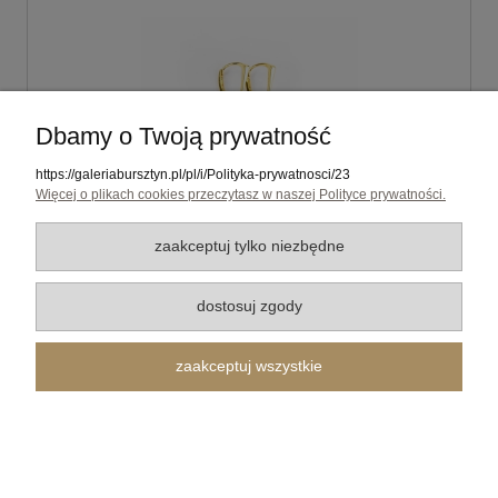
Dbamy o Twoją prywatność
https://galeriabursztyn.pl/pl/i/Polityka-prywatnosci/23
Więcej o plikach cookies przeczytasz w naszej Polityce prywatności.
zaakceptuj tylko niezbędne
Kolczyki srebro 925 pozłacane, bursztyn
bałtycki, drewno czarny dąb, prostokąty 6377
dostosuj zgody
270,00 zł
zaakceptuj wszystkie
do koszyka