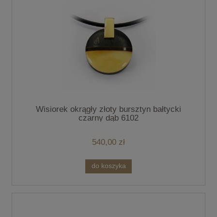
Wisiorek okrągły złoty bursztyn bałtycki
czarny dąb 6102
540,00 zł
do koszyka